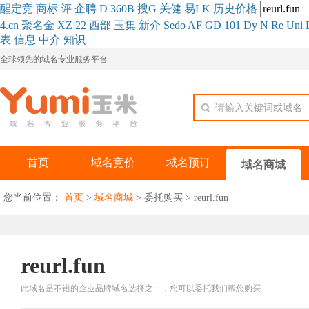
醒
定
竞
商
标
评
企
聘
D
360
B
搜
G
关健
易
LK
历史
价格
4.cn
聚名
金
XZ
22
西部
玉
集
新
介
Se
do
AF
GD
101
Dy
N
Re
Uni
表
信息
中介
知识