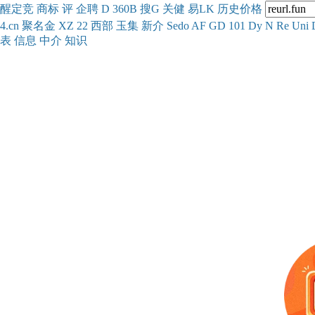
醒
定
竞
商
标
评
企
聘
D
360
B
搜
G
关健
易
LK
历史
价格
4.cn
聚名
金
XZ
22
西部
玉
集
新
介
Se
do
AF
GD
101
Dy
N
Re
Uni
表
信息
中介
知识