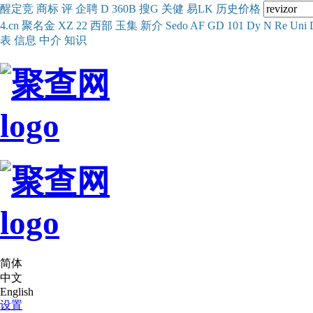
醒
定
竞
商
标
评
企
聘
D
360
B
搜
G
关健
易
LK
历史
价格
4.cn
聚名
金
XZ
22
西部
玉
集
新
介
Se
do
AF
GD
101
Dy
N
Re
Uni
表
信息
中介
知识