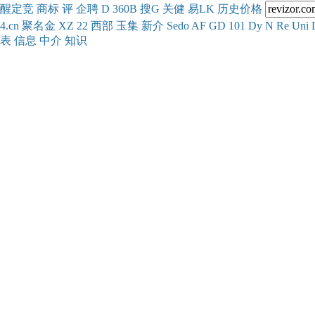
醒
定
竞
商
标
评
企
聘
D
360
B
搜
G
关健
易
LK
历史
价格
4.cn
聚名
金
XZ
22
西部
玉
集
新
介
Se
do
AF
GD
101
Dy
N
Re
Uni
表
信息
中介
知识