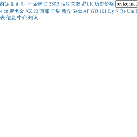
醒
定
竞
商
标
评
企
聘
D
360
B
搜
G
关健
易
LK
历史
价格
4.cn
聚名
金
XZ
22
西部
玉
集
新
介
Se
do
AF
GD
101
Dy
N
Re
Uni
表
信息
中介
知识