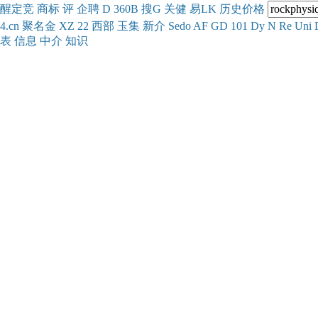
醒
定
竞
商
标
评
企
聘
D
360
B
搜
G
关健
易
LK
历史
价格
4.cn
聚名
金
XZ
22
西部
玉
集
新
介
Se
do
AF
GD
101
Dy
N
Re
Uni
表
信息
中介
知识