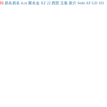
问
易名
易
名
4.cn
聚名
金
XZ
22
西部
玉
集
新
介
Se
do
AF
GD
101