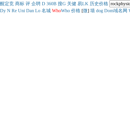
醒
定
竞
商
标
评
企
聘
D
360
B
搜
G
关健
易
LK
历史
价格
Dy
N
Re
Uni
Dan
Lo
名城
Who
Who
价格
[
微
]
墙
dog
Dom域名网