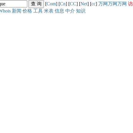
[
Com
] [
Cn
] [
CC
] [
Net
] [
cc
]
万网
万网
万网
访
Whois
新闻
价格
工具
米表
信息
中介
知识