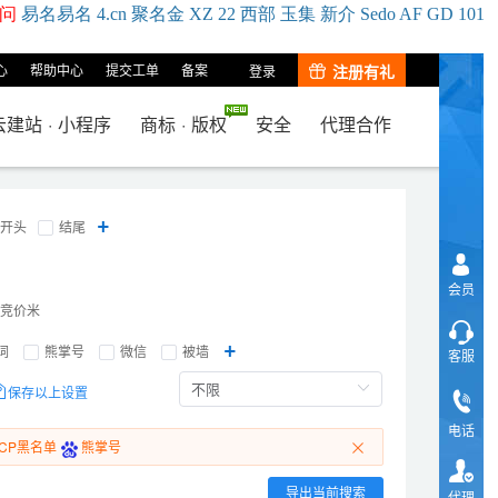
问
易名
易
名
4.cn
聚名
金
XZ
22
西部
玉
集
新
介
Se
do
AF
GD
101