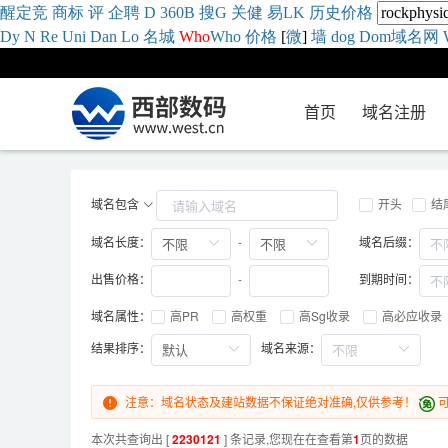
醒
定
竞
商
标
评
企
聘
D
360
B
搜
G
关健
易
LK
历史
价格
Dy
N
Re
Uni
Dan
Lo
名城
Who
Who
价格
[
微
]
墙
dog
Dom域名网