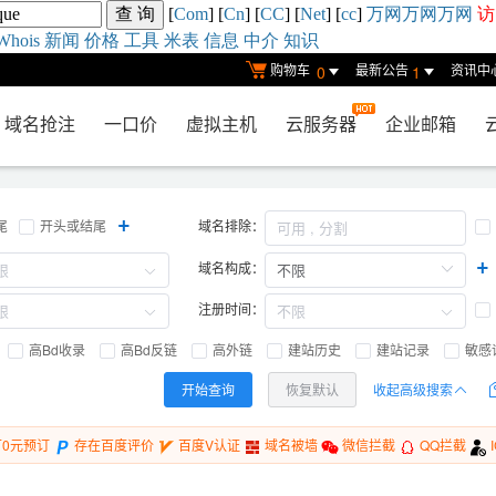
[
Com
] [
Cn
] [
CC
] [
Net
] [
cc
]
万网
万网
万网
访
Whois
新闻
价格
工具
米表
信息
中介
知识