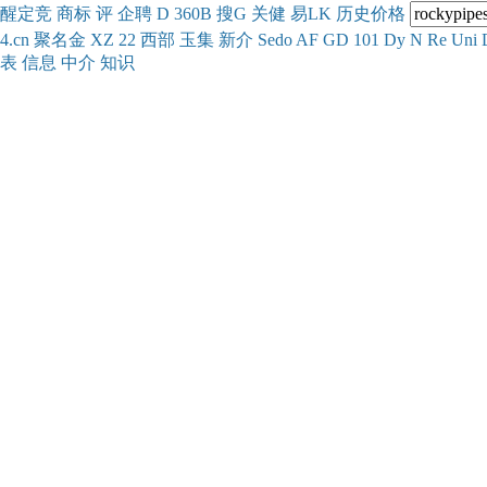
醒
定
竞
商
标
评
企
聘
D
360
B
搜
G
关健
易
LK
历史
价格
4.cn
聚名
金
XZ
22
西部
玉
集
新
介
Se
do
AF
GD
101
Dy
N
Re
Uni
表
信息
中介
知识