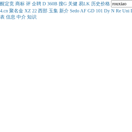
醒
定
竞
商
标
评
企
聘
D
360
B
搜
G
关健
易
LK
历史
价格
4.cn
聚名
金
XZ
22
西部
玉
集
新
介
Se
do
AF
GD
101
Dy
N
Re
Uni
表
信息
中介
知识