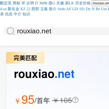
醒
定
竞
商
标
评
企
聘
D
360
B
搜
G
关健
易
LK
历史
价格
4.cn
聚名
金
XZ
22
西部
玉
集
新
介
Se
do
AF
GD
101
Dy
N
Re
Uni
表
信息
中介
知识