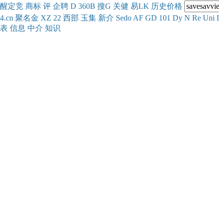
醒
定
竞
商
标
评
企
聘
D
360
B
搜
G
关健
易
LK
历史
价格
4.cn
聚名
金
XZ
22
西部
玉
集
新
介
Se
do
AF
GD
101
Dy
N
Re
Uni
表
信息
中介
知识