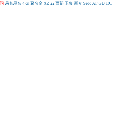
问
易名
易
名
4.cn
聚名
金
XZ
22
西部
玉
集
新
介
Se
do
AF
GD
101