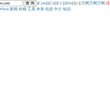
[
Com
] [
Cn
] [
CC
] [
Net
] [
cc
]
万网
万网
万网
访
Whois
新闻
价格
工具
米表
信息
中介
知识