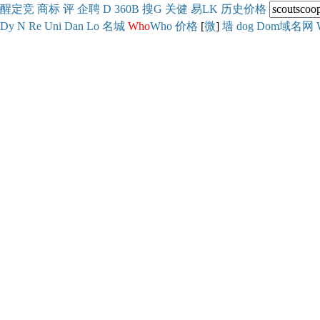
醒
定
竞
商
标
评
企
聘
D
360
B
搜
G
关健
易
LK
历史
价格
Dy
N
Re
Uni
Dan
Lo
名城
Who
Who
价格
[
微
]
墙
dog
Dom域名网