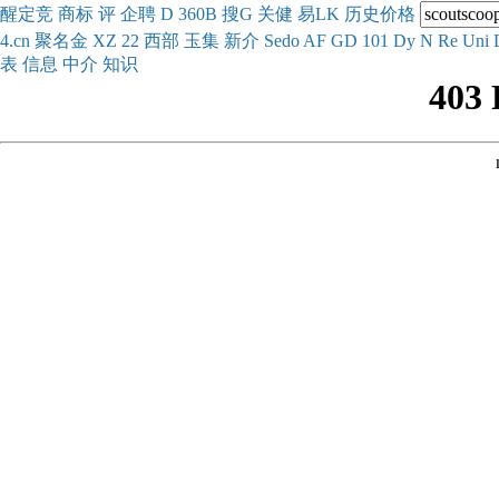
醒
定
竞
商
标
评
企
聘
D
360
B
搜
G
关健
易
LK
历史
价格
4.cn
聚名
金
XZ
22
西部
玉
集
新
介
Se
do
AF
GD
101
Dy
N
Re
Uni
表
信息
中介
知识