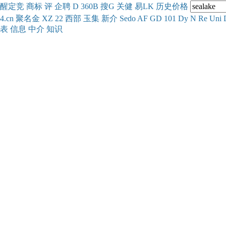
醒
定
竞
商
标
评
企
聘
D
360
B
搜
G
关健
易
LK
历史
价格
4.cn
聚名
金
XZ
22
西部
玉
集
新
介
Se
do
AF
GD
101
Dy
N
Re
Uni
表
信息
中介
知识