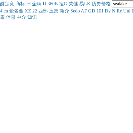
醒
定
竞
商
标
评
企
聘
D
360
B
搜
G
关健
易
LK
历史
价格
4.cn
聚名
金
XZ
22
西部
玉
集
新
介
Se
do
AF
GD
101
Dy
N
Re
Uni
表
信息
中介
知识