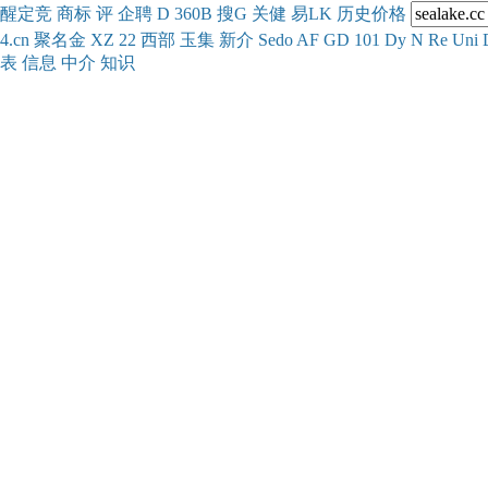
醒
定
竞
商
标
评
企
聘
D
360
B
搜
G
关健
易
LK
历史
价格
4.cn
聚名
金
XZ
22
西部
玉
集
新
介
Se
do
AF
GD
101
Dy
N
Re
Uni
表
信息
中介
知识