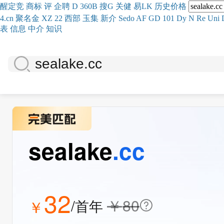
醒
定
竞
商
标
评
企
聘
D
360
B
搜
G
关健
易
LK
历史
价格
4.cn
聚名
金
XZ
22
西部
玉
集
新
介
Se
do
AF
GD
101
Dy
N
Re
Uni
表
信息
中介
知识