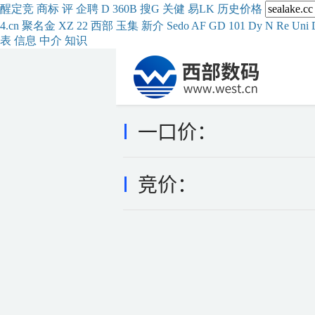
醒
定
竞
商
标
评
企
聘
D
360
B
搜
G
关健
易
LK
历史
价格
4.cn
聚名
金
XZ
22
西部
玉
集
新
介
Se
do
AF
GD
101
Dy
N
Re
Uni
表
信息
中介
知识