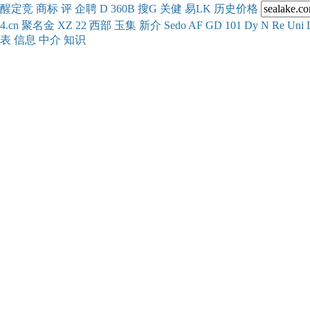
醒
定
竞
商
标
评
企
聘
D
360
B
搜
G
关健
易
LK
历史
价格
4.cn
聚名
金
XZ
22
西部
玉
集
新
介
Se
do
AF
GD
101
Dy
N
Re
Uni
表
信息
中介
知识