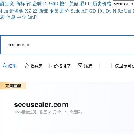
醒
定
竞
商
标
评
企
聘
D
360
B
搜
G
关健
易
LK
历史
价格
4.cn
聚名
金
XZ
22
西部
玉
集
新
介
Se
do
AF
GD
101
Dy
N
Re
Uni
表
信息
中介
知识