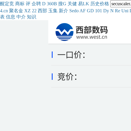
醒
定
竞
商
标
评
企
聘
D
360
B
搜
G
关健
易
LK
历史
价格
4.cn
聚名
金
XZ
22
西部
玉
集
新
介
Se
do
AF
GD
101
Dy
N
Re
Uni
表
信息
中介
知识