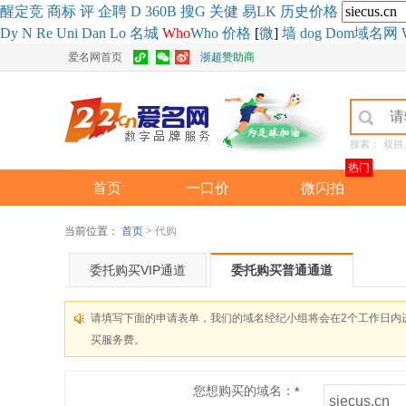
醒
定
竞
商
标
评
企
聘
D
360
B
搜
G
关健
易
LK
历史
价格
Dy
N
Re
Uni
Dan
Lo
名城
Who
Who
价格
[
微
]
墙
dog
Dom域名网