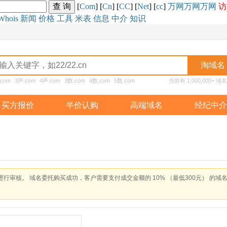
[
Com
] [
Cn
] [
CC
] [
Net
] [
cc
]
万网
万网
万网
访
Whois
新闻
价格
工具
米表
信息
中介
知识