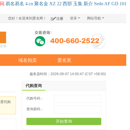
问
易名
易
名
4.cn
聚名
金
XZ
22
西部
玉
集
新
介
Se
do
AF
GD
101