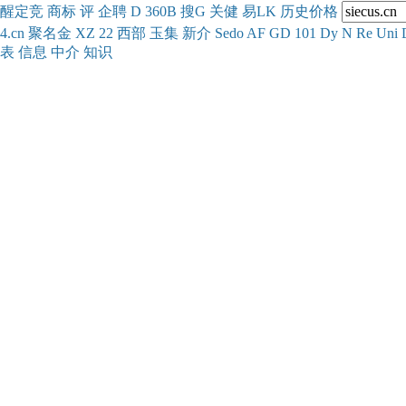
醒
定
竞
商
标
评
企
聘
D
360
B
搜
G
关健
易
LK
历史
价格
4.cn
聚名
金
XZ
22
西部
玉
集
新
介
Se
do
AF
GD
101
Dy
N
Re
Uni
表
信息
中介
知识