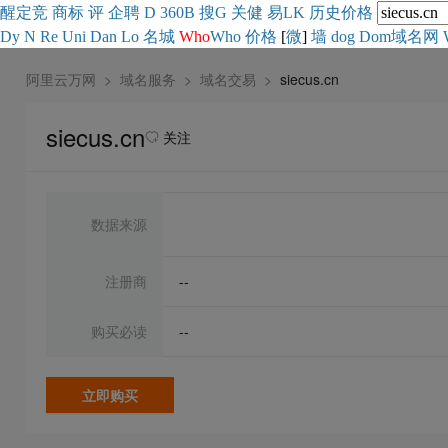
醒
定
竞
商
标
评
企
聘
D
360
B
搜
G
关健
易
LK
历史
价格
Dy
N
Re
Uni
Dan
Lo
名城
Who
Who
价格
[
微
]
墙
dog
Dom域名网