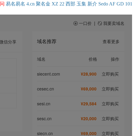
问
易名
易
名
4.cn
聚名
金
XZ
22
西部
玉
集
新
介
Se
do
AF
GD
101