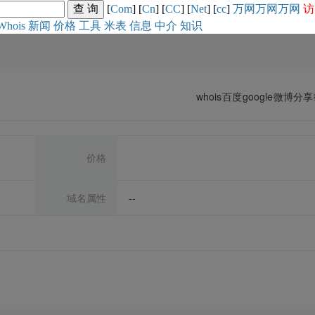
[
Com
] [
Cn
] [
CC
] [
Net
] [
cc
]
万网
万网
万网
访
Whois
新闻
价格
工具
米表
信息
中介
知识