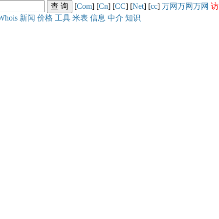
[
Com
] [
Cn
] [
CC
] [
Net
] [
cc
]
万网
万网
万网
访
Whois
新闻
价格
工具
米表
信息
中介
知识