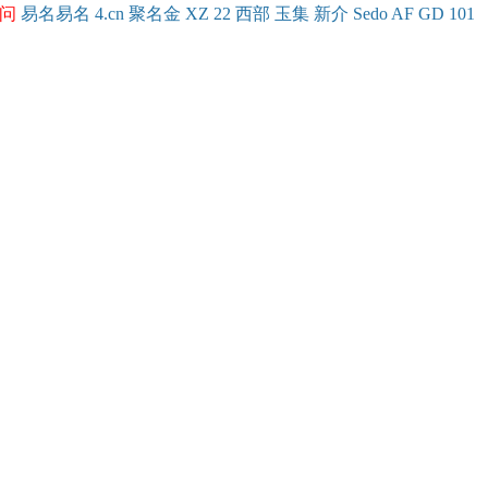
问
易名
易
名
4.cn
聚名
金
XZ
22
西部
玉
集
新
介
Se
do
AF
GD
101