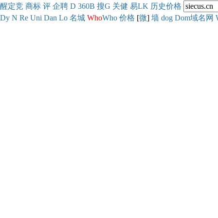
醒
定
竞
商
标
评
企
聘
D
360
B
搜
G
关健
易
LK
历史
价格
Dy
N
Re
Uni
Dan
Lo
名城
Who
Who
价格
[
微
]
墙
dog
Dom域名网