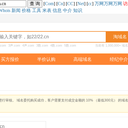
[
Com
] [
Cn
] [
CC
] [
Net
] [
cc
]
万网
万网
万网
访
Whois
新闻
价格
工具
米表
信息
中介
知识