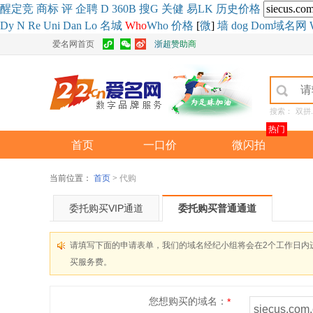
醒
定
竞
商
标
评
企
聘
D
360
B
搜
G
关健
易
LK
历史
价格
Dy
N
Re
Uni
Dan
Lo
名城
Who
Who
价格
[
微
]
墙
dog
Dom域名网