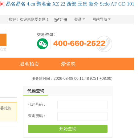
问
易名
易
名
4.cn
聚名
金
XZ
22
西部
玉
集
新
介
Se
do
AF
GD
101