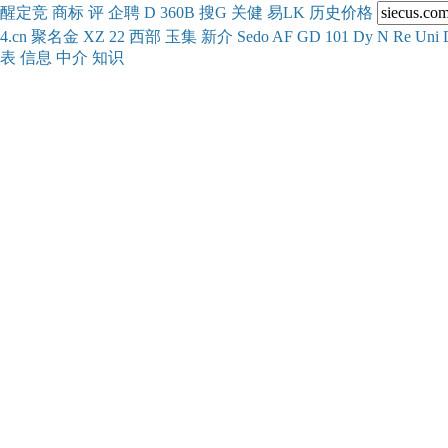
醒
定
竞
商
标
评
企
聘
D
360
B
搜
G
关健
易
LK
历史
价格
4.cn
聚名
金
XZ
22
西部
玉
集
新
介
Se
do
AF
GD
101
Dy
N
Re
Uni
表
信息
中介
知识