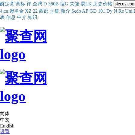
醒
定
竞
商
标
评
企
聘
D
360
B
搜
G
关健
易
LK
历史
价格
4.cn
聚名
金
XZ
22
西部
玉
集
新
介
Se
do
AF
GD
101
Dy
N
Re
Uni
表
信息
中介
知识