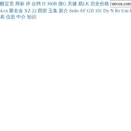
醒
定
竞
商
标
评
企
聘
D
360
B
搜
G
关健
易
LK
历史
价格
4.cn
聚名
金
XZ
22
西部
玉
集
新
介
Se
do
AF
GD
101
Dy
N
Re
Uni
表
信息
中介
知识