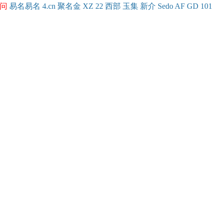
问
易名
易
名
4.cn
聚名
金
XZ
22
西部
玉
集
新
介
Se
do
AF
GD
101