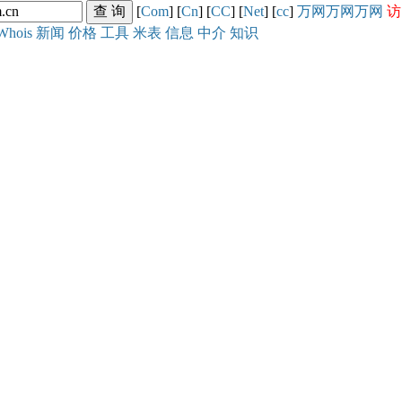
[
Com
] [
Cn
] [
CC
] [
Net
] [
cc
]
万网
万网
万网
访
Whois
新闻
价格
工具
米表
信息
中介
知识