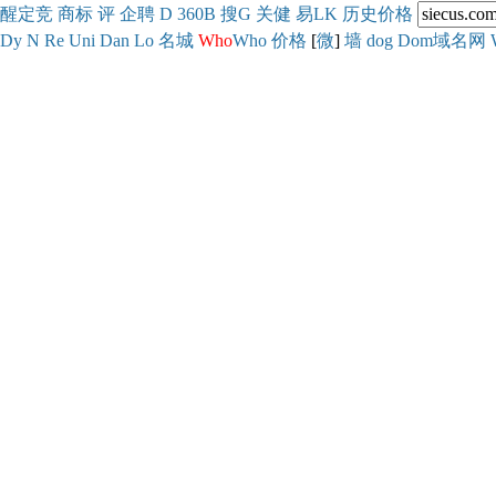
醒
定
竞
商
标
评
企
聘
D
360
B
搜
G
关健
易
LK
历史
价格
Dy
N
Re
Uni
Dan
Lo
名城
Who
Who
价格
[
微
]
墙
dog
Dom域名网