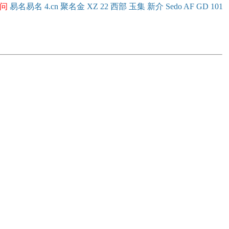
问
易名
易
名
4.cn
聚名
金
XZ
22
西部
玉
集
新
介
Se
do
AF
GD
101