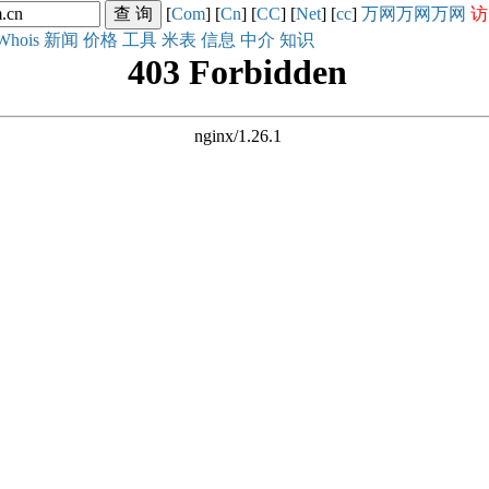
[
Com
] [
Cn
] [
CC
] [
Net
] [
cc
]
万网
万网
万网
访
Whois
新闻
价格
工具
米表
信息
中介
知识