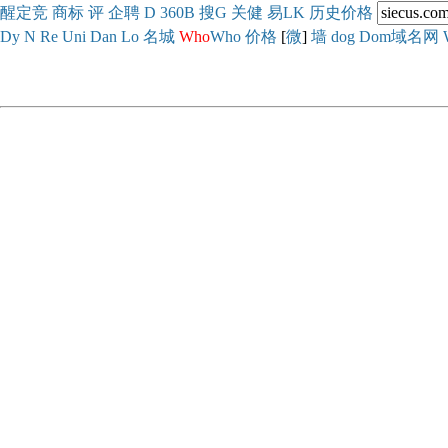
醒
定
竞
商
标
评
企
聘
D
360
B
搜
G
关健
易
LK
历史
价格
Dy
N
Re
Uni
Dan
Lo
名城
Who
Who
价格
[
微
]
墙
dog
Dom域名网