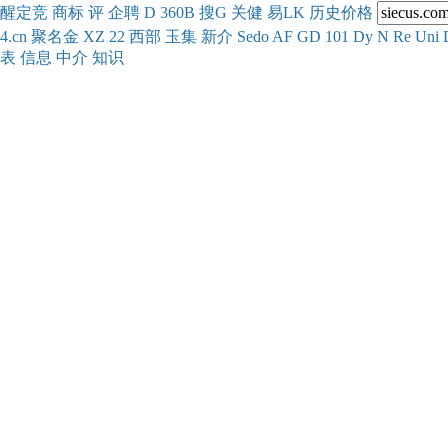
醒
定
竞
商
标
评
企
聘
D
360
B
搜
G
关健
易
LK
历史
价格
4.cn
聚名
金
XZ
22
西部
玉
集
新
介
Se
do
AF
GD
101
Dy
N
Re
Uni
表
信息
中介
知识