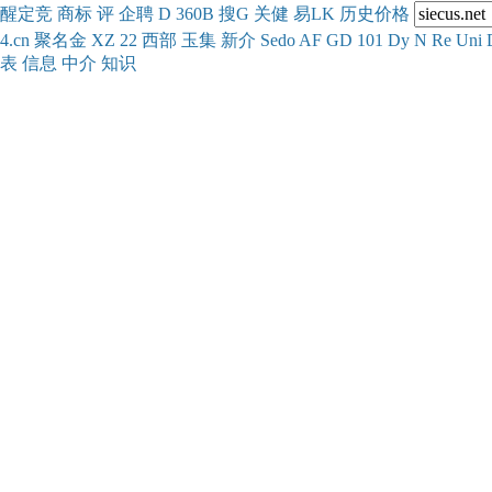
醒
定
竞
商
标
评
企
聘
D
360
B
搜
G
关健
易
LK
历史
价格
4.cn
聚名
金
XZ
22
西部
玉
集
新
介
Se
do
AF
GD
101
Dy
N
Re
Uni
表
信息
中介
知识