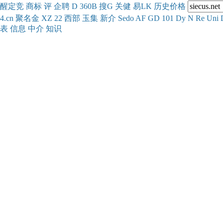
醒
定
竞
商
标
评
企
聘
D
360
B
搜
G
关健
易
LK
历史
价格
4.cn
聚名
金
XZ
22
西部
玉
集
新
介
Se
do
AF
GD
101
Dy
N
Re
Uni
表
信息
中介
知识