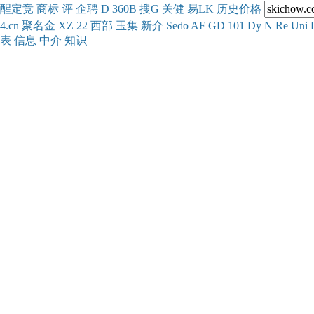
醒
定
竞
商
标
评
企
聘
D
360
B
搜
G
关健
易
LK
历史
价格
4.cn
聚名
金
XZ
22
西部
玉
集
新
介
Se
do
AF
GD
101
Dy
N
Re
Uni
表
信息
中介
知识