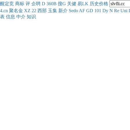
醒
定
竞
商
标
评
企
聘
D
360
B
搜
G
关健
易
LK
历史
价格
4.cn
聚名
金
XZ
22
西部
玉
集
新
介
Se
do
AF
GD
101
Dy
N
Re
Uni
表
信息
中介
知识