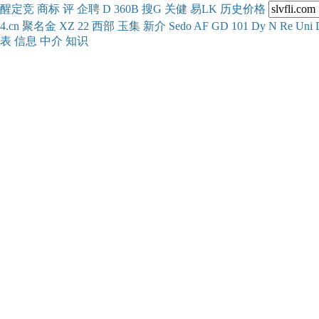
醒
定
竞
商
标
评
企
聘
D
360
B
搜
G
关健
易
LK
历史
价格
4.cn
聚名
金
XZ
22
西部
玉
集
新
介
Se
do
AF
GD
101
Dy
N
Re
Uni
表
信息
中介
知识