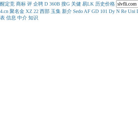
醒
定
竞
商
标
评
企
聘
D
360
B
搜
G
关健
易
LK
历史
价格
4.cn
聚名
金
XZ
22
西部
玉
集
新
介
Se
do
AF
GD
101
Dy
N
Re
Uni
表
信息
中介
知识