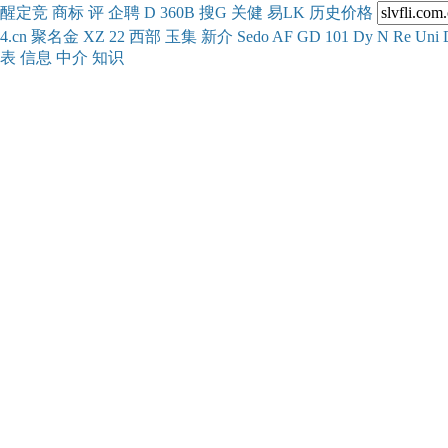
醒
定
竞
商
标
评
企
聘
D
360
B
搜
G
关健
易
LK
历史
价格
4.cn
聚名
金
XZ
22
西部
玉
集
新
介
Se
do
AF
GD
101
Dy
N
Re
Uni
表
信息
中介
知识