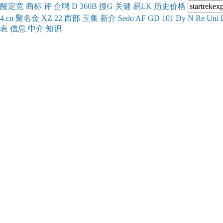
醒
定
竞
商
标
评
企
聘
D
360
B
搜
G
关健
易
LK
历史
价格
4.cn
聚名
金
XZ
22
西部
玉
集
新
介
Se
do
AF
GD
101
Dy
N
Re
Uni
表
信息
中介
知识