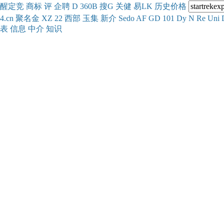
醒
定
竞
商
标
评
企
聘
D
360
B
搜
G
关健
易
LK
历史
价格
4.cn
聚名
金
XZ
22
西部
玉
集
新
介
Se
do
AF
GD
101
Dy
N
Re
Uni
表
信息
中介
知识