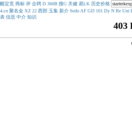
醒
定
竞
商
标
评
企
聘
D
360
B
搜
G
关健
易
LK
历史
价格
4.cn
聚名
金
XZ
22
西部
玉
集
新
介
Se
do
AF
GD
101
Dy
N
Re
Uni
表
信息
中介
知识