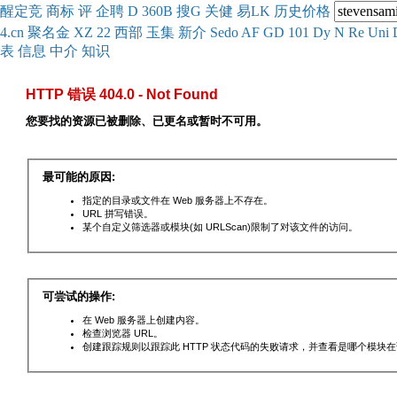
醒
定
竞
商
标
评
企
聘
D
360
B
搜
G
关健
易
LK
历史
价格
4.cn
聚名
金
XZ
22
西部
玉
集
新
介
Se
do
AF
GD
101
Dy
N
Re
Uni
表
信息
中介
知识