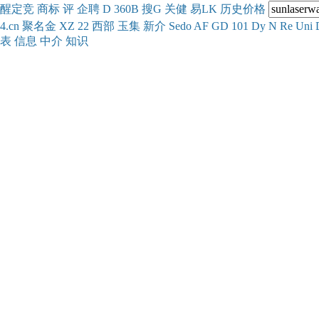
醒
定
竞
商
标
评
企
聘
D
360
B
搜
G
关健
易
LK
历史
价格
4.cn
聚名
金
XZ
22
西部
玉
集
新
介
Se
do
AF
GD
101
Dy
N
Re
Uni
表
信息
中介
知识