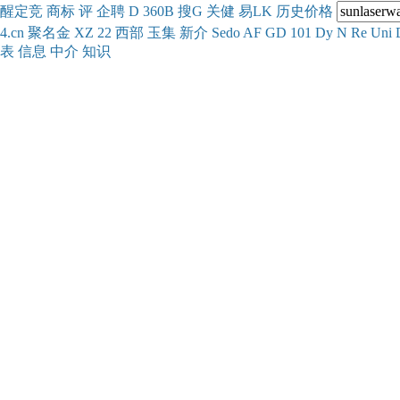
醒
定
竞
商
标
评
企
聘
D
360
B
搜
G
关健
易
LK
历史
价格
4.cn
聚名
金
XZ
22
西部
玉
集
新
介
Se
do
AF
GD
101
Dy
N
Re
Uni
表
信息
中介
知识