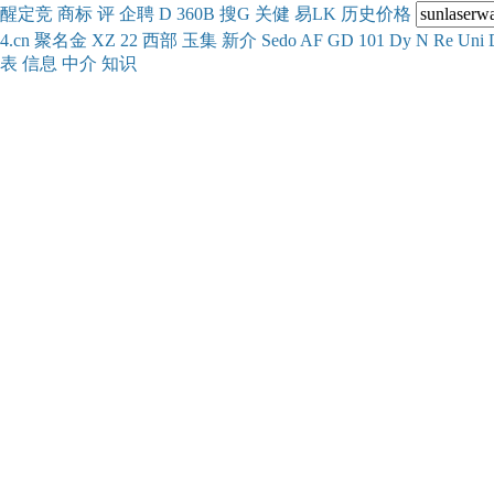
醒
定
竞
商
标
评
企
聘
D
360
B
搜
G
关健
易
LK
历史
价格
4.cn
聚名
金
XZ
22
西部
玉
集
新
介
Se
do
AF
GD
101
Dy
N
Re
Uni
表
信息
中介
知识