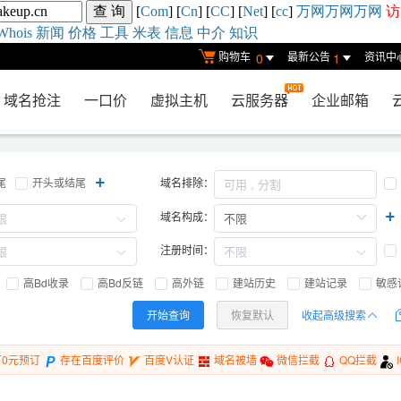
[
Com
] [
Cn
] [
CC
] [
Net
] [
cc
]
万网
万网
万网
访
Whois
新闻
价格
工具
米表
信息
中介
知识