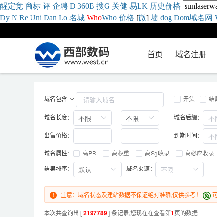
醒
定
竞
商
标
评
企
聘
D
360
B
搜
G
关健
易
LK
历史
价格
Dy
N
Re
Uni
Dan
Lo
名城
Who
Who
价格
[
微
]
墙
dog
Dom域名网