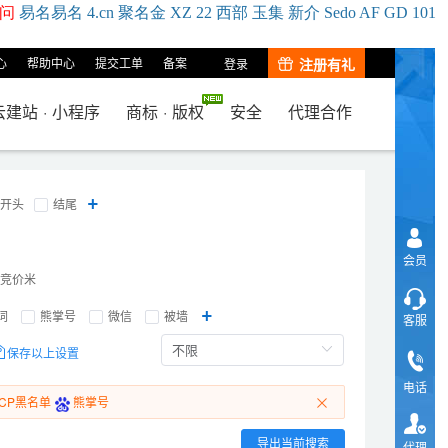
问
易名
易
名
4.cn
聚名
金
XZ
22
西部
玉
集
新
介
Se
do
AF
GD
101