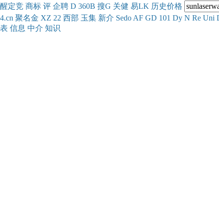
醒
定
竞
商
标
评
企
聘
D
360
B
搜
G
关健
易
LK
历史
价格
4.cn
聚名
金
XZ
22
西部
玉
集
新
介
Se
do
AF
GD
101
Dy
N
Re
Uni
表
信息
中介
知识