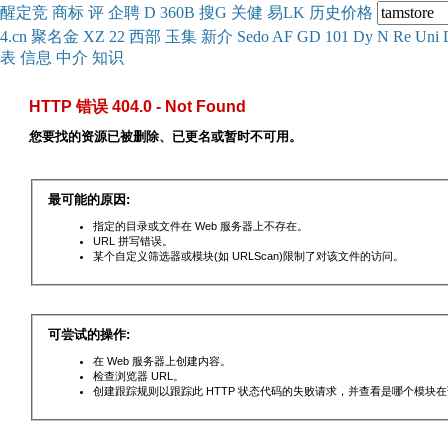
醒
定
竞
商
标
评
企
聘
D
360
B
搜
G
关健
易
LK
历史
价格
4.cn
聚名
金
XZ
22
西部
玉
集
新
介
Se
do
AF
GD
101
Dy
N
Re
Uni
表
信息
中介
知识